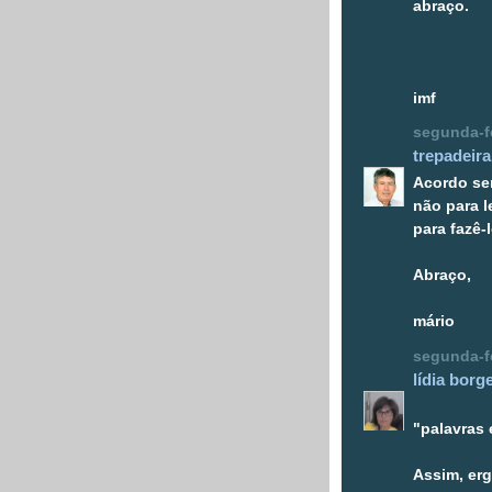
abraço.
imf
segunda-fe
trepadeira
Acordo se
não para l
para fazê-
Abraço,
mário
segunda-fe
lídia borg
"palavras
Assim, er