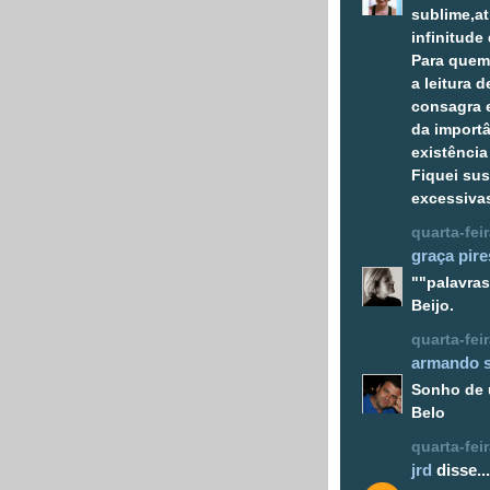
sublime,at
infinitude 
Para quem
a leitura 
consagra 
da import
existência
Fiquei su
excessiva
quarta-fei
graça pire
""palavras
Beijo.
quarta-fei
armando 
Sonho de 
Belo
quarta-fei
jrd
disse...