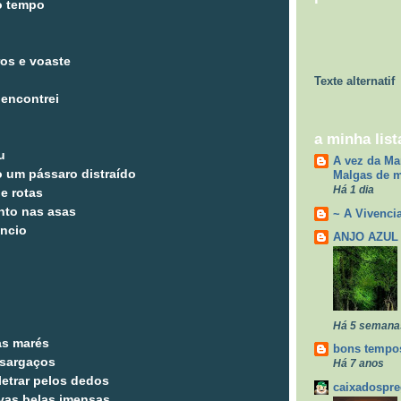
o tempo
ros e voaste
Texte alternatif
 encontrei
a minha list
u
A vez da Ma
 um pássaro distraído
Malgas de 
Há 1 dia
e rotas
nto nas asas
~ A Vivencia
êncio
ANJO AZUL
Há 5 semana
as marés
bons tempos
 sargaços
Há 7 anos
etrar pelos dedos
caixadospr
vas belas imensas