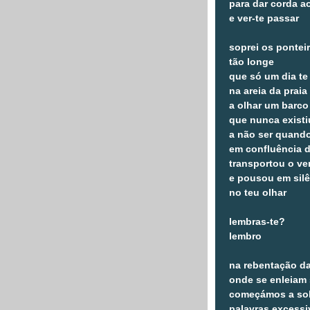
para dar corda a
e ver-te passar
soprei os pontei
tão longe
que só um dia te
na areia da praia
a olhar um barco
que nunca existi
a não ser quando
em confluência d
transportou o ve
e pousou em sil
no teu olhar
lembras-te?
lembro
na rebentação d
onde se enleiam
começámos a sol
palavras excessi