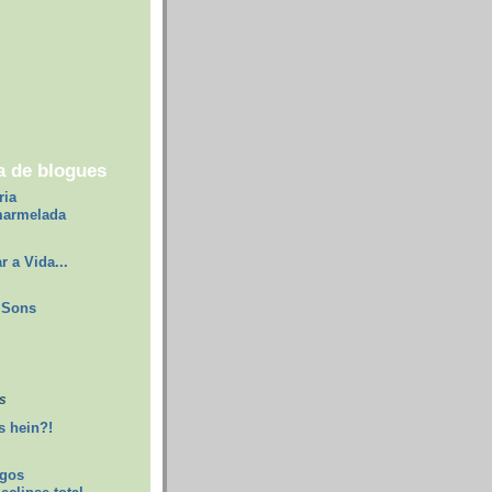
a de blogues
ria
marmelada
r a Vida...
Sons
s
 hein?!
egos