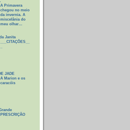
.
A Primavera
chegou no meio
da invernia. A
miscelânia do
meu olhar…
da Janita
___CITAÇÕES__
_
DE JADE
A Marion e os
caracóis
Grande
PRESCRIÇÃO