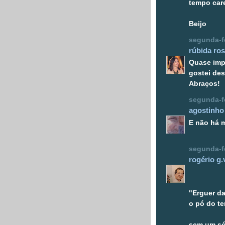
tempo car
Beijo
segunda-fe
rúbida ro
Quase imp
gostei des
Abraços!
segunda-fe
agostinho
E não há 
segunda-fe
rogério g.
"Erguer da
o pó do t
sem um só