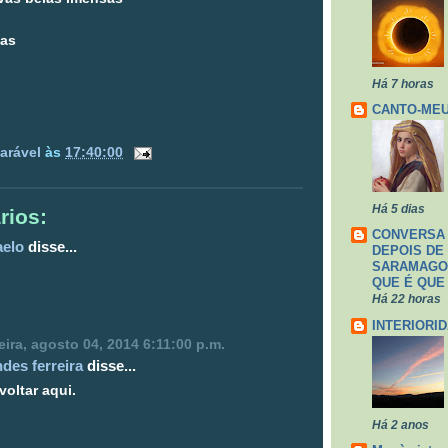
zas
Há 7 horas
CANTO-ME
arável
às
17:40:00
Há 5 dias
rios:
CONVERSA
aelo
disse...
DEPOIS DE
SARAMAGO,
QUE É QUE
Há 22 horas
INTERIORI
ira, agosto 04, 2014 6:11:00 p.m.
des ferreira
disse...
voltar aqui.
Há 2 anos