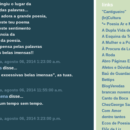
ingiu o lugar da
links
das palavras...
"Cantigueiro"
 adora a grande poesia,
(In)Cultura
deste teu poema
*= Poesia Ar e 
este sentimento
A Dupla Vida d
ância da
A Esquina da T
 da poesia.
A Mulher e a P
spensa pelas palavras
À Procura da L
s belas imensas!!
A Roda
Abro Páginas E
ra, agosto 06, 2014 1:23:00 a.m.
Afetos e Dúvid
s
disse...
Baú de Guarda
 excessivas belas imensas", as tuas.
Bettips
BlogVeredas
ra, agosto 06, 2014 11:55:00 a.m.
brancas nuvens
sena
disse...
Canto da Boca
um tempo sem tempo.
ChezGeorge S
Com Amor
dentre tantos
ra, agosto 06, 2014 3:23:00 p.m.
Ecos de Poesia 
Flôr de Liz