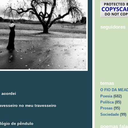
seguidores
temas
O FIO DA MEA
 acordei
Poesia
(682)
Política
(85)
ravesseiro no meu travesseiro
Prosas
(95)
Sociedade
(99)
elógio de pêndulo
poemas fal