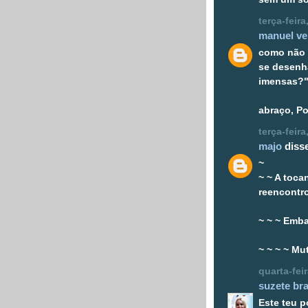
terça-feir
manuel ve
como não 
se desenh
imensas?".
abraço, Po
terça-feir
majo
disse
~
~ ~ A toca
reencontr
~ ~ ~ Emba
~ ~ ~ ~ Mut
quarta-fei
suzete bra
Este teu 