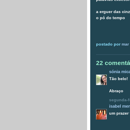
a erguer das cin
o pó do tempo
postado por
mar 
22 comentá
sónia mic
Tão belo!
Abraço
segunda-fe
isabel men
um prazer 