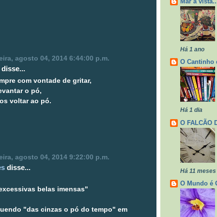
Mar à vista..
Há 1 ano
ira, agosto 04, 2014 6:44:00 p.m.
O Cantinho 
disse...
mpre com vontade de gritar,
evantar o pó,
los voltar ao pó.
Há 1 dia
O FALCÃO 
ira, agosto 04, 2014 9:22:00 p.m.
es
disse...
Há 11 meses
O Mundo é 
 excessivas belas imensas"
guendo "das cinzas o pó do tempo" em