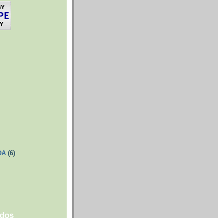
DA
(6)
ados