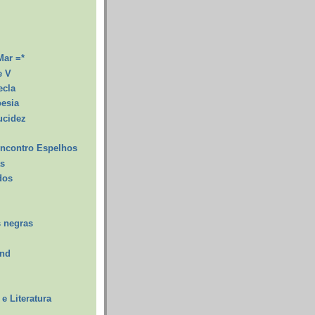
Mar =*
e V
ecla
oesia
ucidez
ncontro Espelhos
as
dos
 negras
and
e Literatura