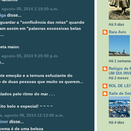
a, agosto 05, 2014 1:19:00 a.m.
iga
disse...
guardar a "confluência das rotas" quando
Há 5 dias
am assim em "palavras excessivas belas
Rara Avis
..
eta maior.
a, agosto 05, 2014 9:25:00 p.m.
Há 1 semana
...
Relógio de 
UM DIA INV
nte emoção e a ternura esfuziante do
Há 2 meses
o de duas pessoas que muito se querem...
ROL DE LE
Xaile de Se
lados pelo ritmo do mar . . .
ito belo e especial! ~ ~ ~ ~
ra, agosto 06, 2014 12:13:00 a.m.
iner
disse...
Há 4 dias
poema é de uma beleza