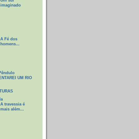
Um sul
imaginado
A Fé dos
homens...
Pêndulo
ENTAREI UM RIO
ITURAS
da
A travessia é
mais além...