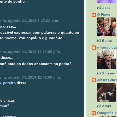
ente de sonho
Há 1 ano
O Puma
ira, agosto 04, 2014 9:27:00 p.m.
sa
disse...
ossível expressar com palavras o quanto eu
te poema. Vou copiá-lo e guardá-lo.
Há 5 anos
o tempo das
ira, agosto 04, 2014 11:26:00 p.m.
disse...
maré para os dedos chamarem na pedra?
Há 5 meses
ira, agosto 04, 2014 11:42:00 p.m.
olhares em 
v. pereira
disse...
s cinzas
empo"
Há 2 dias
Ortografia d
 lamento