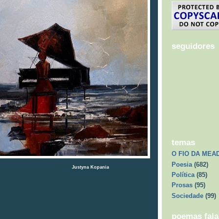
seguidores
temas
O FIO DA MEA
Poesia
(682)
na Kopania
Política
(85)
Prosas
(95)
Sociedade
(99)
poemas fal
i