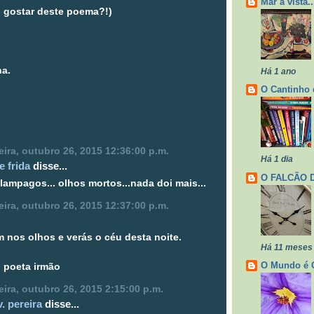
Mar à vista..
 gostar deste poema?!)
a.
Há 1 ano
O Cantinho 
ira, outubro 26, 2015 12:36:00 p.m.
Há 1 dia
e frida
disse...
O FALCÃO 
elampagos... olhos mortos...nada doi mais...
ira, outubro 26, 2015 12:37:00 p.m.
 nos olhos e verás o céu desta noite.
Há 11 meses
O Mundo é 
 poeta irmão
ira, outubro 26, 2015 2:15:00 p.m.
v. pereira
disse...