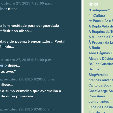
a, outubro 27, 2015 7:20:00 p.m.
links
iner
disse...
"Cantigueiro"
..
(In)Cultura
*= Poesia Ar e 
ma luminosidade para ser guardada
A Dupla Vida d
efletir nos olhos...
A Esquina da T
A Mulher e a P
idade do poema é encantadora, Poeta!
À Procura da L
 linda...
A Roda
Abro Páginas E
Afetos e Dúvid
a, outubro 27, 2015 9:54:00 p.m.
Baú de Guarda
tério
disse...
Bettips
 às aves"
BlogVeredas
ra, outubro 28, 2015 6:20:00 p.m.
brancas nuvens
disse...
Canto da Boca
ChezGeorge S
e o sumo vermelho que avermelha a
Com Amor
de outra primavera.
dentre tantos
Ecos de Poesia 
ra, outubro 29, 2015 8:58:00 a.m.
Flôr de Liz