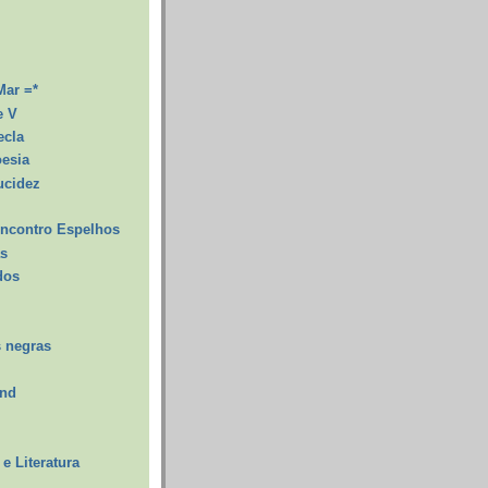
Mar =*
e V
ecla
oesia
ucidez
ncontro Espelhos
as
dos
 negras
and
e Literatura