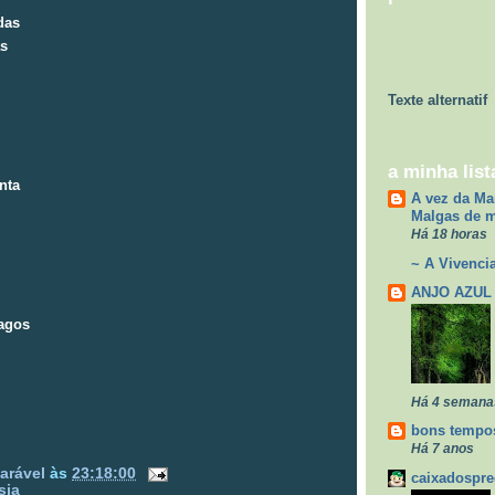
das
as
Texte alternatif
a minha list
nta
A vez da Ma
Malgas de 
Há 18 horas
~ A Vivencia
ANJO AZUL
pagos
Há 4 semana
bons tempos
Há 7 anos
arável
às
23:18:00
caixadospr
sia