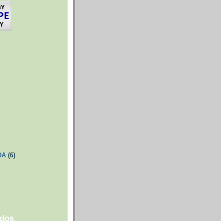
DA
(6)
ados