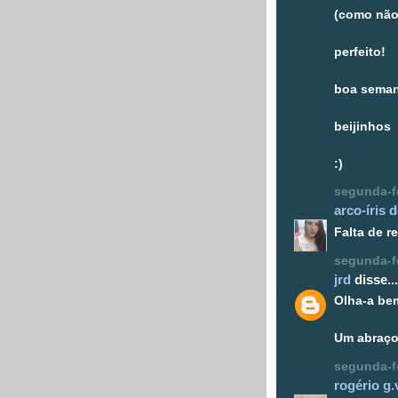
(como não
perfeito!
boa seman
beijinhos
:)
segunda-fe
arco-íris d
Falta de r
segunda-fe
jrd
disse...
Olha-a bem
Um abraço
segunda-fe
rogério g.