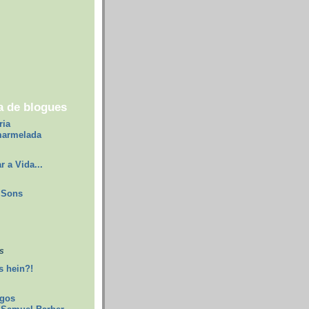
a de blogues
ria
marmelada
r a Vida...
Sons
s
 hein?!
egos