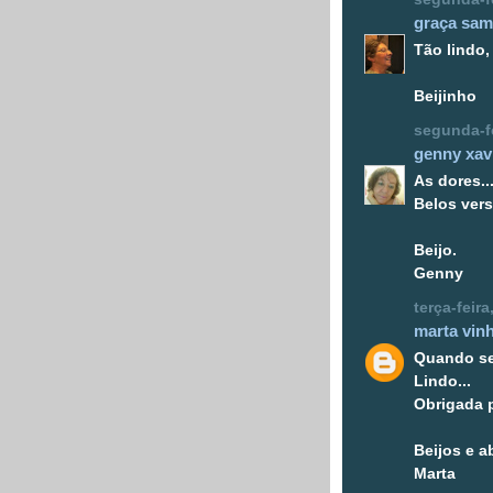
graça sam
Tão lindo,
Beijinho
segunda-fe
genny xav
As dores..
Belos vers
Beijo.
Genny
terça-feir
marta vin
Quando se 
Lindo...
Obrigada p
Beijos e a
Marta