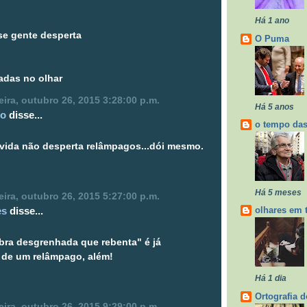
Há 1 ano
se gente desperta
O Puma
adas no olhar
ira, outubro 26, 2015 3:28:00 p.m.
Há 5 anos
lo
disse...
o tempo das
vida não desperta relâmpagos...dói mesmo.
Há 5 meses
ira, outubro 26, 2015 5:27:00 p.m.
es
disse...
olhares em 
ra desgrenhada que rebenta" é já
 de um relâmpago, além!
Há 1 dia
Ortografia d
ira, outubro 26, 2015 9:29:00 p.m.