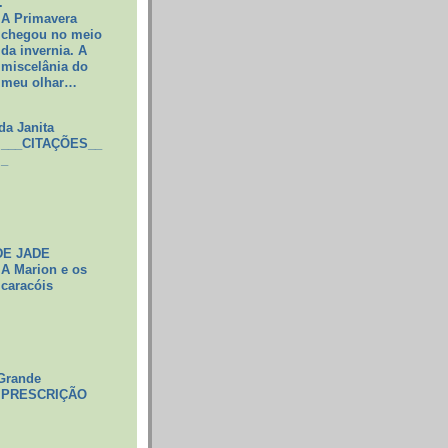
.
A Primavera
chegou no meio
da invernia. A
miscelânia do
meu olhar…
da Janita
___CITAÇÕES__
_
DE JADE
A Marion e os
caracóis
Grande
PRESCRIÇÃO