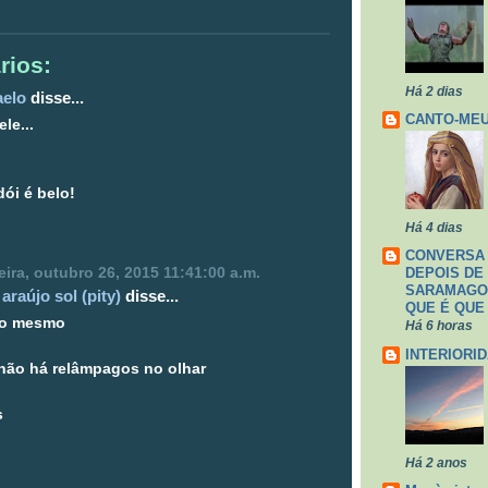
rios:
Há 2 dias
aelo
disse...
CANTO-ME
ele...
dói é belo!
Há 4 dias
CONVERSA
ira, outubro 26, 2015 11:41:00 a.m.
DEPOIS DE
SARAMAGO,
araújo sol (pity)
disse...
QUE É QUE
sso mesmo
Há 6 horas
INTERIORI
não há relâmpagos no olhar
s
o
Há 2 anos