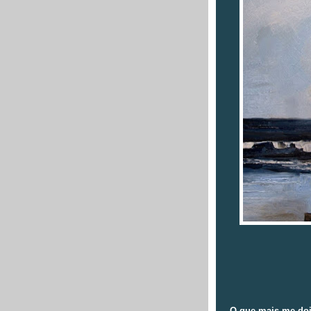
Justy
O que mais me do