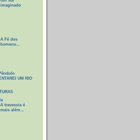
Um sul
imaginado
A Fé dos
homens...
Pêndulo
ENTAREI UM RIO
ITURAS
da
A travessia é
mais além...