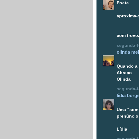
Poeta
aproxima-
com trovo
segunda-fe
olinda me
Quando a 
Abraço
Olinda
segunda-fe
lídia borg
Uma "somb
prenúncio
Lídia
segunda-fe