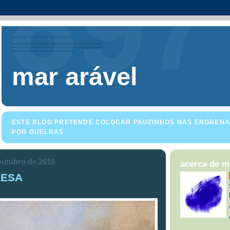
mar arável
ESTE BLOG PRETENDE COLOCAR PAUZINHOS NAS ENGRENA
POR GUELRAS
outubro de 2015
acerca de 
MESA