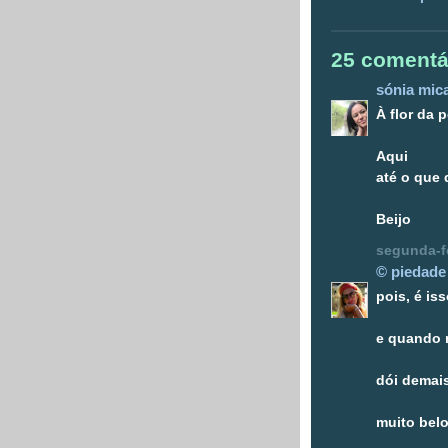
25 comentá
sónia mic
À flor da p
Aqui
até o que 
Beijo
segunda-fe
© piedade 
pois, é i
e quando 
dói demai
muito bel