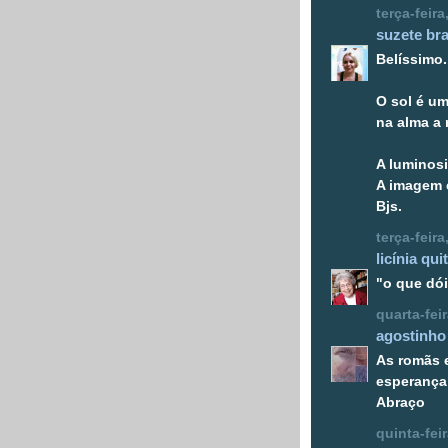
terça-feir
suzete bra
Belíssimo.
O sol é u
na alma a r
A luminos
A imagem é
Bjs.
terça-feir
licínia qui
"o que dói
quarta-fei
agostinho
As romãs 
esperança 
Abraço
quinta-fei