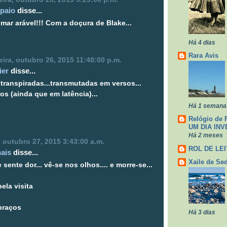
paio
disse...
 mar arável!!! Com a doçura de Blake...
Há 4 dias
Rara Avis
ira, outubro 26, 2015 11:48:00 p.m.
ier
disse...
.transpiradas...transmutadas em versos...
os (ainda que em latência)...
Há 1 semana
Relógio de 
UM DIA INV
Há 2 meses
a, outubro 27, 2015 3:43:00 a.m.
ROL DE LE
hais
disse...
Xaile de Se
sente dor... vê-se nos olhos.... e morre-se...
ela visita
braços
Há 3 dias