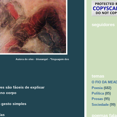
seguidores
o - blueangel - "linguagem dos
temas
O FIO DA MEA
es são fáceis de explicar
Poesia
(682)
 no corpo
Política
(85)
Prosas
(95)
 gesto simples
Sociedade
(99)
las
poemas fal