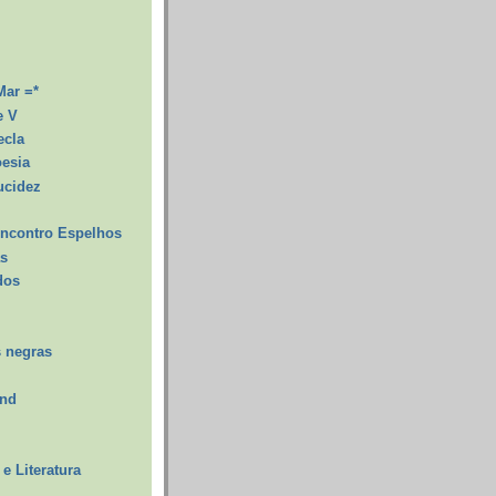
Mar =*
e V
ecla
oesia
ucidez
ncontro Espelhos
as
dos
 negras
and
e Literatura