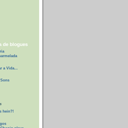
a de blogues
ria
marmelada
r a Vida...
Sons
s
 hein?!
egos