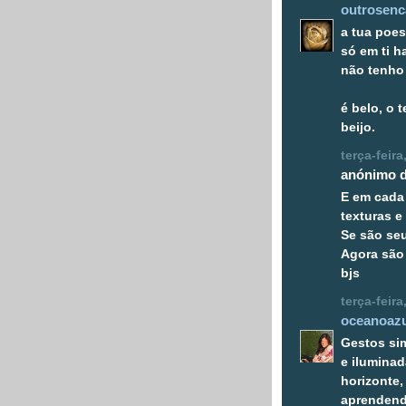
outrosenc
a tua poes
só em ti h
não tenho 
é belo, o 
beijo.
terça-feir
anónimo di
E em cada
texturas e
Se são seu
Agora são
bjs
terça-feir
oceanoazu
Gestos si
e iluminad
horizonte,
aprendend