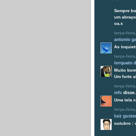
Sempre bo
um abraço
oa.s
terça-feir
antonio g
As inquiet
terça-feir
torquato d
Muito bom
Um forte a
terça-feir
mfc
disse.
Uma tela 
terça-feir
luiz gusta
outubro :