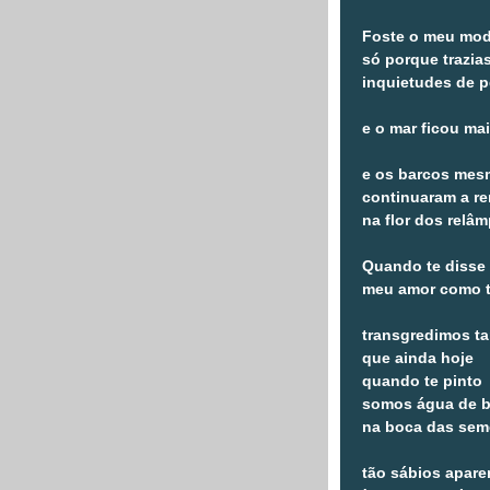
Foste o meu mod
só porque trazia
inquietudes de p
e o mar ficou mai
e os barcos mes
continuaram a r
na flor dos relâ
Quando te disse
meu amor como 
transgredimos ta
que ainda hoje
quando te pinto
somos água de b
na boca das sem
tão sábios apare