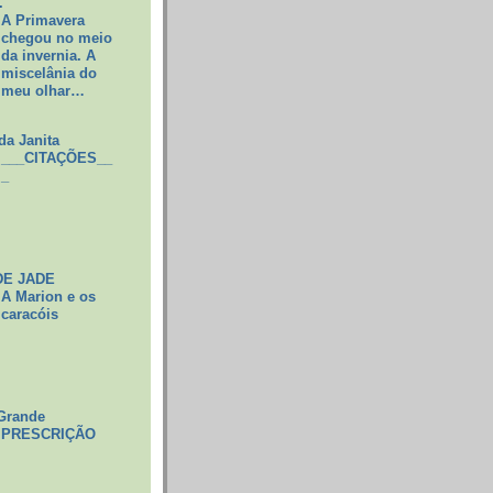
.
A Primavera
chegou no meio
da invernia. A
miscelânia do
meu olhar…
da Janita
___CITAÇÕES__
_
DE JADE
A Marion e os
caracóis
Grande
PRESCRIÇÃO