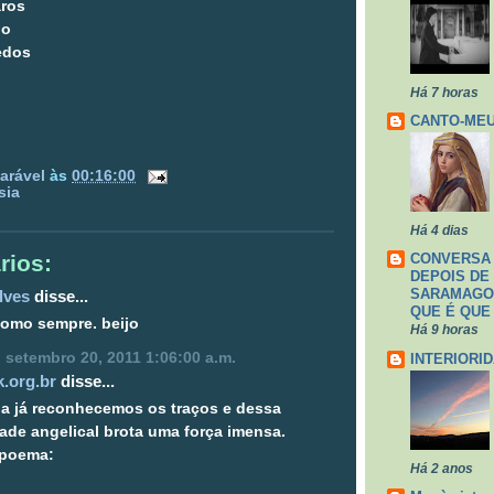
aros
oo
edos
Há 7 horas
CANTO-ME
arável
às
00:16:00
sia
Há 4 dias
rios:
CONVERSA
DEPOIS DE
SARAMAGO,
lves
disse...
QUE É QUE
como sempre. beijo
Há 9 horas
a, setembro 20, 2011 1:06:00 a.m.
INTERIORI
.org.br
disse...
la já reconhecemos os traços e dessa
ade angelical brota uma força imensa.
 poema:
Há 2 anos