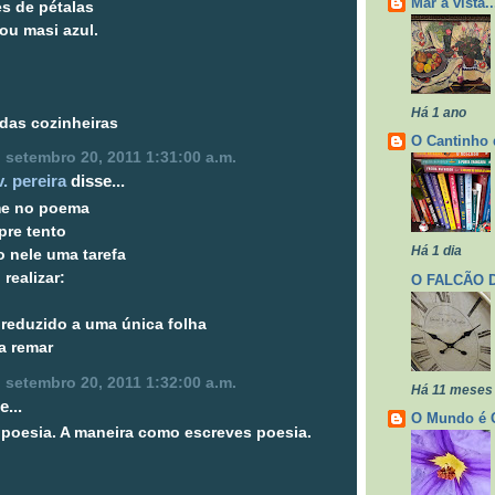
Mar à vista..
s de pétalas
cou masi azul.
Há 1 ano
das cozinheiras
O Cantinho 
a, setembro 20, 2011 1:31:00 a.m.
v. pereira
disse...
me no poema
re tento
Há 1 dia
 nele uma tarefa
realizar:
O FALCÃO 
reduzido a uma única folha
a remar
a, setembro 20, 2011 1:32:00 a.m.
Há 11 meses
e...
O Mundo é 
 poesia. A maneira como escreves poesia.