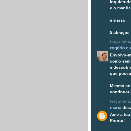
Inquietude
e o mar fi
e é isso.
5 abraços 
terça-feir
rogério g.
Envolvo-
como semp
e descubro
que posso 
Mesmo se 
continuar 
terça-feir
maria
diss
Amo a tua
Pronto!