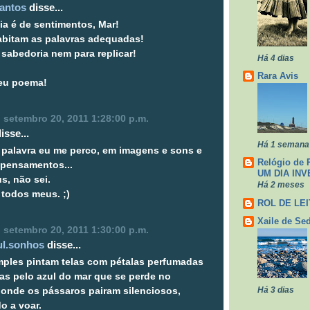
antos
disse...
ia é de sentimentos, Mar!
abitam as palavras adequadas!
sabedoria nem para replicar!
Há 4 dias
Rara Avis
teu poema!
a, setembro 20, 2011 1:28:00 p.m.
sse...
Há 1 semana
 palavra eu me perco, em imagens e sons e
Relógio de 
 pensamentos...
UM DIA INV
s, não sei.
Há 2 meses
 todos meus. ;)
ROL DE LE
Xaile de Se
a, setembro 20, 2011 1:30:00 p.m.
l.sonhos
disse...
mples pintam telas com pétalas perfumadas
as pelo azul do mar que se perde no
Há 3 dias
 onde os pássaros pairam silenciosos,
o a voar.