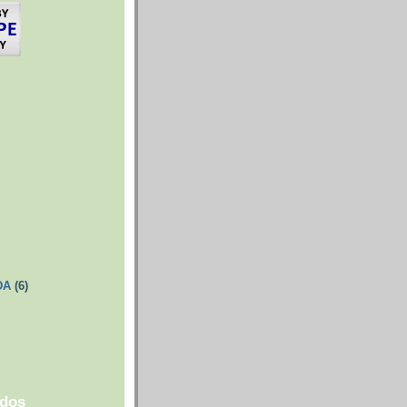
DA
(6)
ados