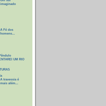
Um sul
imaginado
A Fé dos
homens...
Pêndulo
ENTAREI UM RIO
ITURAS
da
A travessia é
mais além...