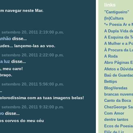
links
m navegar neste Mar.
"Cantigueiro"
(In)Cultura
*= Poesia Ar e 
A Dupla Vida d
a, setembro 20, 2011 2:19:00 p.m.
A Esquina da T
anhão
disse...
A Mulher e a P
udes... lançemo-las ao voo.
À Procura da L
a, setembro 20, 2011 2:22:00 p.m.
A Roda
a luz
disse...
Abro Páginas E
, meu caro!
Afetos e Dúvid
braço.
Baú de Guarda
Bettips
a, setembro 20, 2011 5:56:00 p.m.
BlogVeredas
..
brancas nuvens
colorodíssima com as tuas imagens belas!
Canto da Boca
ChezGeorge S
a, setembro 20, 2011 9:32:00 p.m.
vo
disse...
Com Amor
dentre tantos
 os corvos do meu céu
Ecos de Poesia 
Flôr de Liz