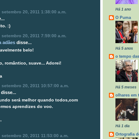
Há 1 ano
a, setembro 20, 2011 1:38:00 a.m.
O Puma
...
to. :)
a, setembro 20, 2011 7:59:00 a.m.
a adães
disse...
Há 5 anos
avelmente belo!
o tempo das
o, romântico, suave... Adorei!
a
a, setembro 20, 2011 10:57:00 a.m.
Há 5 meses
disse...
olhares em 
ndo será melhor quando todos,com
ormos aprendizes do voo.
,
Há 1 dia
Ortografia d
a, setembro 20, 2011 11:53:00 a.m.