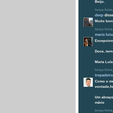
Beijo.
terça-feir
deep
disse
Muito boni
terça-feir
maria luis
Excepcion
Doce, tern
Maria Luís
terça-feir
trepadeira
Como o mu
vontade,f
Um abraço
mário
terça-feir