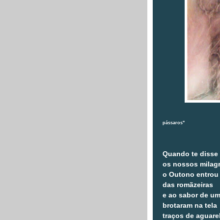
Autora do ole
pássaros"
Quando te disse
os nossos milagr
o Outono entrou
das romãzeiras
e ao sabor de um
brotaram na tela
traços de aguare