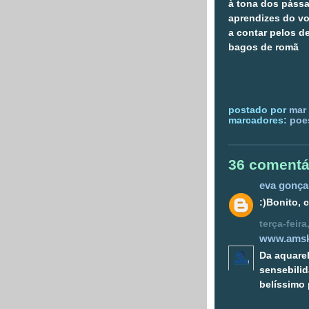
à tona dos páss
aprendizes do v
a contar pelos d
bagos de romã
postado por
mar 
marcadores:
poe
36 comentá
eva gonça
:)Bonito, 
terça-feir
www.amsk
Da aquare
sensebilid
belíssimo