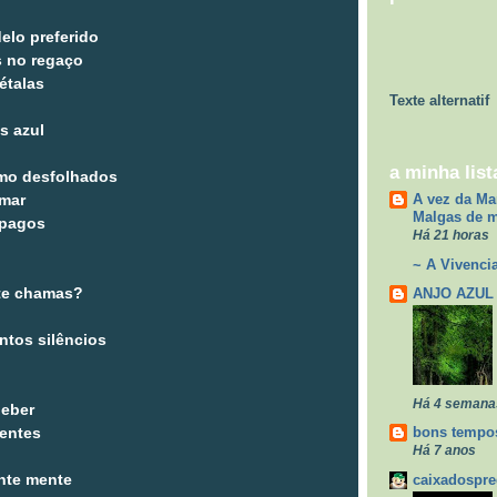
elo preferido
s no regaço
étalas
Texte alternatif
s azul
a minha list
mo desfolhados
A vez da Ma
emar
Malgas de 
mpagos
Há 21 horas
~ A Vivencia
te chamas?
ANJO AZUL
ntos silêncios
Há 4 semana
eber
bons tempos
entes
Há 7 anos
caixadospr
nte mente