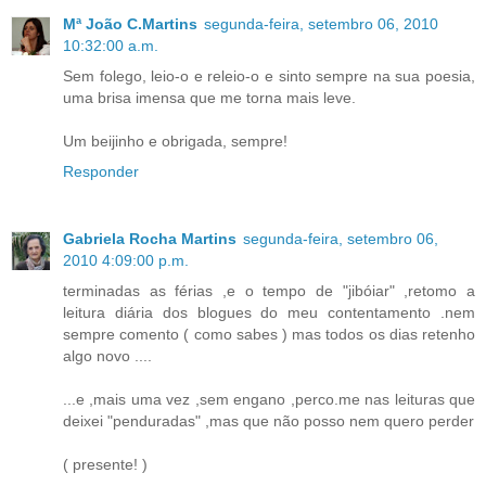
Mª João C.Martins
segunda-feira, setembro 06, 2010
10:32:00 a.m.
Sem folego, leio-o e releio-o e sinto sempre na sua poesia,
uma brisa imensa que me torna mais leve.
Um beijinho e obrigada, sempre!
Responder
Gabriela Rocha Martins
segunda-feira, setembro 06,
2010 4:09:00 p.m.
terminadas as férias ,e o tempo de "jibóiar" ,retomo a
leitura diária dos blogues do meu contentamento .nem
sempre comento ( como sabes ) mas todos os dias retenho
algo novo ....
...e ,mais uma vez ,sem engano ,perco.me nas leituras que
deixei "penduradas" ,mas que não posso nem quero perder
( presente! )